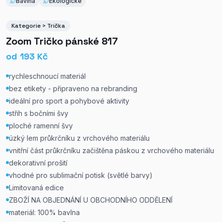
Bavlna
Ekologické
Kategorie > Trička
Zoom Tričko pánské 817
od
193
Kč
rychleschnoucí materiál
bez etikety - připraveno na rebranding
ideální pro sport a pohybové aktivity
střih s bočními švy
ploché ramenní švy
úzký lem průkrčníku z vrchového materiálu
vnitřní část průkrčníku začištěna páskou z vrchového materiálu
dekorativní prošití
vhodné pro sublimační potisk (světlé barvy)
Limitovaná edice
ZBOŽÍ NA OBJEDNÁNÍ U OBCHODNÍHO ODDĚLENÍ
materiál: 100% bavlna