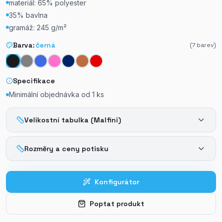
materiál: 65% polyester
35% bavlna
gramáž: 245 g/m²
Barva:
černá
(
7
barev)
Specifikace
Minimální objednávka od
1
ks
Velikostní tabulka (Malfini)
Rozměry a ceny potisku
Konfigurátor
Poptat produkt