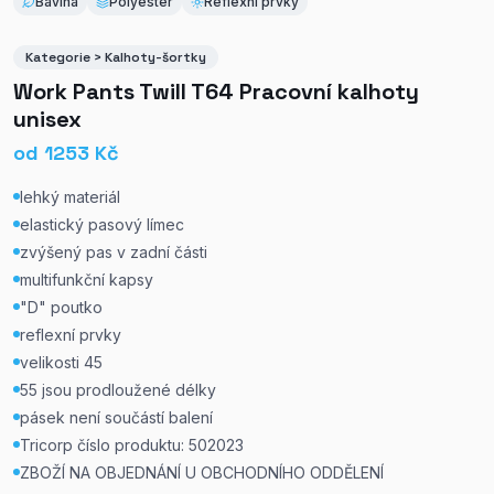
Bavlna
Polyester
Reflexní prvky
Kategorie > Kalhoty-šortky
Work Pants Twill T64 Pracovní kalhoty
unisex
od
1253
Kč
lehký materiál
elastický pasový límec
zvýšený pas v zadní části
multifunkční kapsy
"D" poutko
reflexní prvky
velikosti 45
55 jsou prodloužené délky
pásek není součástí balení
Tricorp číslo produktu: 502023
ZBOŽÍ NA OBJEDNÁNÍ U OBCHODNÍHO ODDĚLENÍ