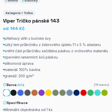
Bavlna
Elastický
Kategorie > Trička
Viper Tričko pánské 143
od
144
Kč
přiléhavý střih s bočními švy
úzký lem průkrčníku z žebrového úpletu 1:1 s 5 % elastanu
vnitřní část průkrčníku začištěna páskou z vrchového materiálu
zpevnění ramenních švů páskou
silikonová úprava
materiál: 100% bavlna
gramáž: 200 g/m²
Barva:
bílá
(
15
barev)
Specifikace
Minimální objednávka od
1
ks