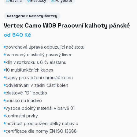
Bavlna
Elastický
Polyester
Kategorie > Kalhoty-šortky
Vertex Camo W09 Pracovní kalhoty pánské
od
640
Kč
povrchová úprava odpuzující nečistotu
tvarovaný elastický pasový límec
klín v rozkroku s 6 % elastanu
10 multifunkčních kapes
kapsy pro vložení chráničů kolen
odvětrávání v zadní části kolen
plastové "D" poutko
poutko na kladivo
vysoce odolný materiál v barvě 01
kontrastní prvky
možnost prodloužení délky nohavic
certifikace dle normy EN ISO 13688