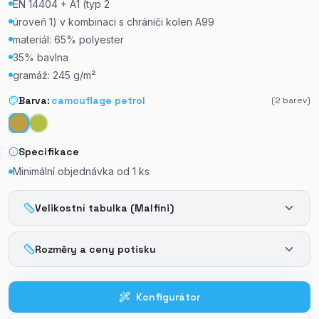
EN 14404 + A1 (typ 2
úroveň 1) v kombinaci s chrániči kolen A99
materiál: 65% polyester
35% bavlna
gramáž: 245 g/m²
Barva:
camouflage petrol
(
2
barev)
Specifikace
Minimální objednávka od
1
ks
Velikostní tabulka (Malfini)
Rozměry a ceny potisku
Konfigurátor