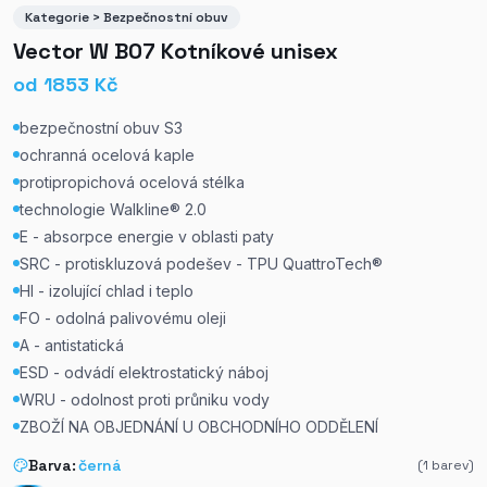
Kategorie > Bezpečnostní obuv
Vector W B07 Kotníkové unisex
od
1853
Kč
bezpečnostní obuv S3
ochranná ocelová kaple
protipropichová ocelová stélka
technologie Walkline® 2.0
E - absorpce energie v oblasti paty
SRC - protiskluzová podešev - TPU QuattroTech®
HI - izolující chlad i teplo
FO - odolná palivovému oleji
A - antistatická
ESD - odvádí elektrostatický náboj
WRU - odolnost proti průniku vody
ZBOŽÍ NA OBJEDNÁNÍ U OBCHODNÍHO ODDĚLENÍ
Barva:
černá
(
1
barev)