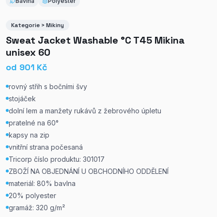
Bavlna
Polyester
Kategorie > Mikiny
Sweat Jacket Washable °C T45 Mikina
unisex 60
od
901
Kč
rovný střih s bočními švy
stojáček
dolní lem a manžety rukávů z žebrového úpletu
pratelné na 60°
kapsy na zip
vnitřní strana počesaná
Tricorp číslo produktu: 301017
ZBOŽÍ NA OBJEDNÁNÍ U OBCHODNÍHO ODDĚLENÍ
materiál: 80% bavlna
20% polyester
gramáž: 320 g/m²