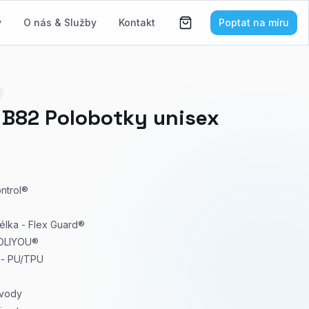
y
O nás & Služby
Kontakt
Poptat na míru
82 Polobotky unisex
ontrol®
télka - Flex Guard®
 POLIYOU®
 - PU/TPU
 vody