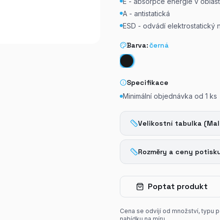
E - absorpce energie v oblast
A - antistatická
ESD - odvádí elektrostatický 
Barva:
černá
Specifikace
Minimální objednávka od
1
ks
Velikostní tabulka (Mal
Rozměry a ceny potisk
Poptat produkt
Cena se odvíjí od množství, typu 
nabídku na míru.