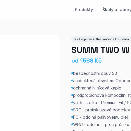
Produkty
Školy a tábor
Kategorie > Bezpečnostní obuv
SUMM TWO W B
od
1568
Kč
bezpečnostní obuv S3
antibakteriální system Odor c
ochranná hliníková kaple
protipropichová kompozitní s
vnitřní stélka - Premium Fit /
SRC - protiskluzová podešev
FO - odolná palivovému oleji
WRU - odolnost proti průniku