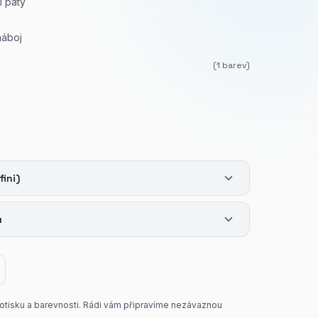
i paty
náboj
(
1
barev)
fini)
u
potisku a barevnosti. Rádi vám připravíme nezávaznou