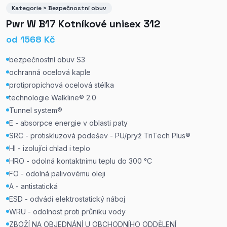
Kategorie > Bezpečnostní obuv
Pwr W B17 Kotníkové unisex 312
od
1568
Kč
bezpečnostní obuv S3
ochranná ocelová kaple
protipropichová ocelová stélka
technologie Walkline® 2.0
Tunnel system®
E - absorpce energie v oblasti paty
SRC - protiskluzová podešev - PU/pryž TriTech Plus®
HI - izolující chlad i teplo
HRO - odolná kontaktnímu teplu do 300 °C
FO - odolná palivovému oleji
A - antistatická
ESD - odvádí elektrostatický náboj
WRU - odolnost proti průniku vody
ZBOŽÍ NA OBJEDNÁNÍ U OBCHODNÍHO ODDĚLENÍ