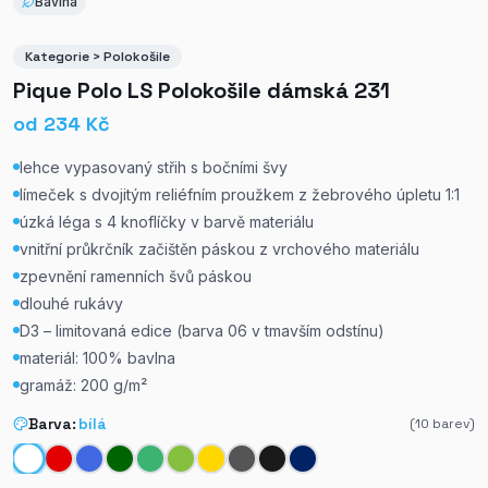
Bavlna
Kategorie > Polokošile
Pique Polo LS Polokošile dámská 231
od
234
Kč
lehce vypasovaný střih s bočními švy
límeček s dvojitým reliéfním proužkem z žebrového úpletu 1:1
úzká léga s 4 knoflíčky v barvě materiálu
vnitřní průkrčník začištěn páskou z vrchového materiálu
zpevnění ramenních švů páskou
dlouhé rukávy
D3 – limitovaná edice (barva 06 v tmavším odstínu)
materiál: 100% bavlna
gramáž: 200 g/m²
Barva:
bílá
(
10
barev)