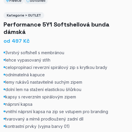
Fleece
Softshell
Kategorie > OUTLET
Performance 5Y1 Softshellová bunda
dámská
od
497
Kč
3vrstvý softshell s membránou
lehce vypasovaný střih
celopropínací reverzní spirálový zip s krytkou brady
odnímatelná kapuce
lemy rukávů nastavitelné suchým zipem
dolní lem na stažení elastickou šňůrkou
kapsy s reverzním spirálovým zipem
náprsní kapsa
vnitřní náprsní kapsa na zip se vstupem pro branding
tvarovaný a mírně prodloužený zadní díl
kontrastní prvky (vyjma barvy 01)