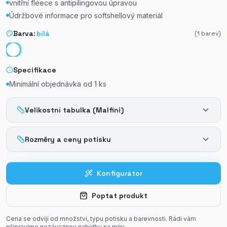
vnitřní fleece s antipilingovou úpravou
Údržbové informace pro softshellový materiál
Barva:
bílá
(
1
barev)
Specifikace
Minimální objednávka od
1
ks
Velikostní tabulka (Malfini)
Rozměry a ceny potisku
Konfigurátor
Poptat produkt
Cena se odvíjí od množství, typu potisku a barevnosti. Rádi vám
připravíme nezávaznou nabídku na míru.