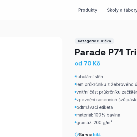
Produkty
Školy a tábor
Kategorie > Trička
Parade P71 Tr
od
70
Kč
tubulární střih
lem průkrčníku z žebrového úp
vnitřní část průkrčníku začiš
zpevnění ramenních švů pás
odtrhávací etiketa
materiál: 100% bavlna
gramáž: 200 g/m²
Barva:
bílá