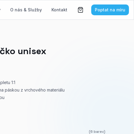
y
O nás & Služby
Kontakt
Poptat na míru
ičko unisex
letu 1:1
těna páskou z vrchového materiálu
kou
(
6
barev)