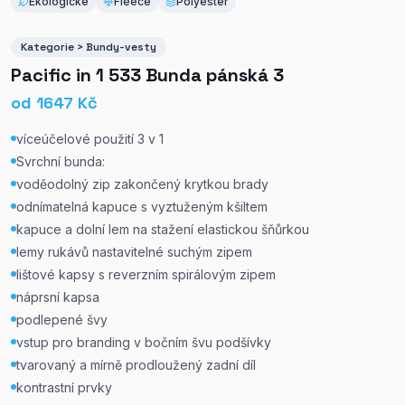
Ekologické
Fleece
Polyester
Kategorie > Bundy-vesty
Pacific in 1 533 Bunda pánská 3
od
1647
Kč
víceúčelové použití 3 v 1
Svrchní bunda:
voděodolný zip zakončený krytkou brady
odnímatelná kapuce s vyztuženým kšiltem
kapuce a dolní lem na stažení elastickou šňůrkou
lemy rukávů nastavitelné suchým zipem
lištové kapsy s reverzním spirálovým zipem
náprsní kapsa
podlepené švy
vstup pro branding v bočním švu podšívky
tvarovaný a mírně prodloužený zadní díl
kontrastní prvky