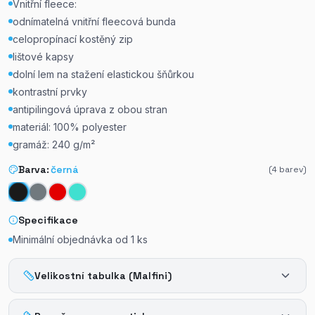
Vnitřní fleece:
odnímatelná vnitřní fleecová bunda
celopropínací kostěný zip
lištové kapsy
dolní lem na stažení elastickou šňůrkou
kontrastní prvky
antipilingová úprava z obou stran
materiál: 100% polyester
gramáž: 240 g/m²
Barva:
černá
(
4
barev)
Specifikace
Minimální objednávka od
1
ks
Velikostní tabulka (Malfini)