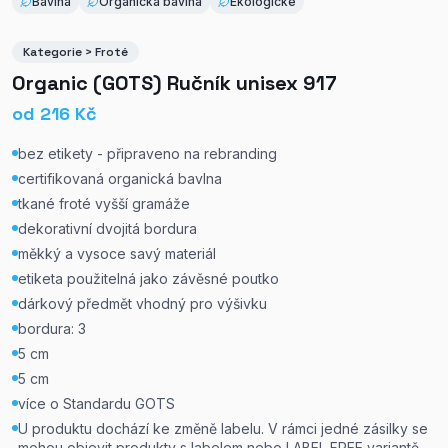
Bavlna
Organická bavlna
Ekologické
Kategorie > Froté
Organic (GOTS) Ručník unisex 917
od
216
Kč
bez etikety - připraveno na rebranding
certifikovaná organická bavlna
tkané froté vyšší gramáže
dekorativní dvojitá bordura
měkký a vysoce savý materiál
etiketa použitelná jako závěsné poutko
dárkový předmět vhodný pro výšivku
bordura: 3
5 cm
5 cm
více o Standardu GOTS
U produktu dochází ke změně labelu. V rámci jedné zásilky se
mohou objevit produkty s labelem nebo LABEL FREE variantě.