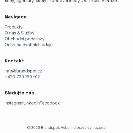
firmy, agentury, školy i sportovní kluby. Od 1 kusu v Praze.
Navigace
Produkty
O nás & Služby
Obchodní podmínky
Ochrana osobních údajů
Kontakt
info@brandspot.cz
+420 739 160 012
Sledujte nás
Instagram
LinkedIn
Facebook
©
2026
Brandspot. Všechna práva vyhrazena.