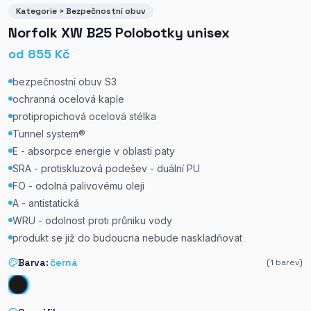
Kategorie > Bezpečnostní obuv
Norfolk XW B25 Polobotky unisex
od
855
Kč
bezpečnostní obuv S3
ochranná ocelová kaple
protipropichová ocelová stélka
Tunnel system®
E - absorpce energie v oblasti paty
SRA - protiskluzová podešev - duální PU
FO - odolná palivovému oleji
A - antistatická
WRU - odolnost proti průniku vody
produkt se již do budoucna nebude naskladňovat
Barva:
černá
(
1
barev)