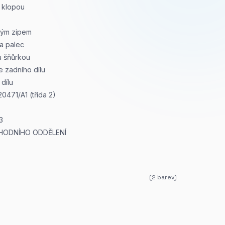
s klopou
hým zipem
na palec
ou šňůrkou
e zadního dílu
dílu
0471/A1 (třída 2)
3
HODNÍHO ODDĚLENÍ
(
2
barev)