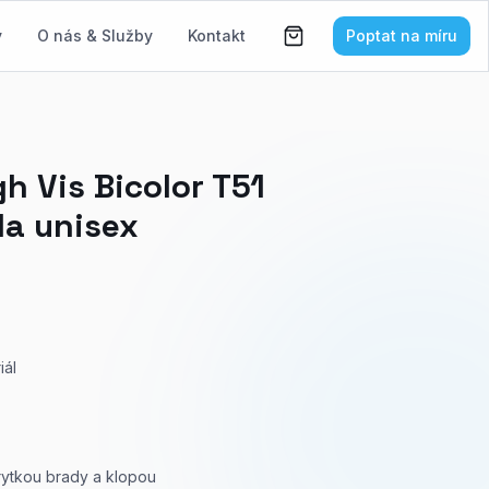
y
O nás & Služby
Kontakt
Poptat na míru
h Vis Bicolor T51
da unisex
iál
rytkou brady a klopou