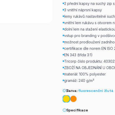
2 přední kapsy na suchý zip 
3 vnitřní náprsní kapsy
lemy rukávů nastavitelné suc
vnitřní lem rukávu s otvorem 
dolní lem na stažení elastick
vstup pro branding v podšívc
možnost prodloužení zadního 
certifikace dle norem EN ISO 2
EN 343 (třída 3:1)
Tricorp číslo produktu: 40302
ZBOŽÍ NA OBJEDNÁNÍ U OBC
materiál: 100% polyester
gramáž: 240 g/m²
Barva:
fluorescenční žlutá
Specifikace