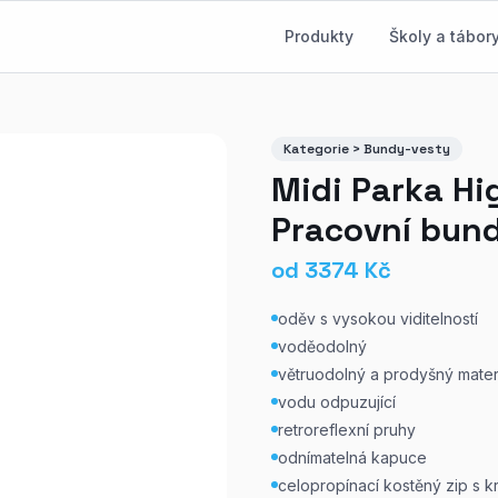
Produkty
Školy a tábor
Kategorie > Bundy-vesty
Midi Parka Hig
Pracovní bun
od
3374
Kč
oděv s vysokou viditelností
voděodolný
větruodolný a prodyšný mater
vodu odpuzující
retroreflexní pruhy
odnímatelná kapuce
celopropínací kostěný zip s k