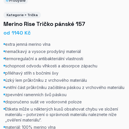
Prodyšné
Kategorie > Trička
Merino Rise Tričko pánské 157
od
1140
Kč
extra jemná merino vlna
nemačkavý a vysoce prodyšný materiál
termoregulační a antibakteriální vlastnosti
schopnost odvodu vlhkosti a absorpce zápachu
přiléhavý střih s bočními švy
úzký lem průkrčníku z vrchového materiálu
vnitřní část průkrčníku začištěna páskou z vrchového materiálu
zpevnění ramenních švů páskou
doporučeno sušit ve vodorovné poloze
Etiketa může u některých kusů obsahovat chybu ve složení
materiálu – potvrzení o správnosti materiálu naleznete níže
„ověření materiálu“.
materiál: 100% merino vlna