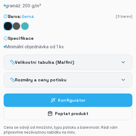
gramáž: 200 g/m²
Barva:
černá
(
3
barev)
Specifikace
Minimální objednávka od
1
ks
Velikostní tabulka (Malfini)
Rozměry a ceny potisku
Konfigurátor
Poptat produkt
Cena se odvíjí od množství, typu potisku a barevnosti. Rádi vám
připravíme nezávaznou nabídku na míru.