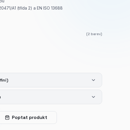
kou
20471/A1 (třída 2) a EN ISO 13688
(
2
barev)
fini)
u
Poptat produkt