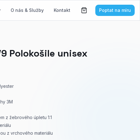
y
O nás & Služby
Kontakt
Poptat na míru
 Polokošile unisex
lyester
ruhy 3M
em z žebrového úpletu 1:1
eriálu
skou z vrchového materiálu