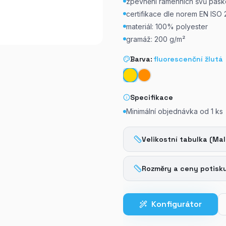
zpevnění ramenních švů pás
certifikace dle norem EN ISO 
materiál: 100% polyester
gramáž: 200 g/m²
Barva:
fluorescenční žlutá
Specifikace
Minimální objednávka od
1
ks
Velikostní tabulka (Mal
Rozměry a ceny potisk
Konfigurátor