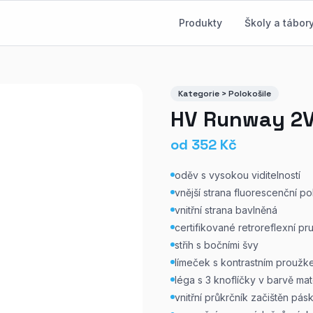
Produkty
Školy a tábor
Kategorie > Polokošile
HV Runway 2V9
od
352
Kč
oděv s vysokou viditelností
vnější strana fluorescenční po
vnitřní strana bavlněná
certifikované retroreflexní p
střih s bočními švy
límeček s kontrastním proužk
léga s 3 knoflíčky v barvě mat
vnitřní průkrčník začištěn pá