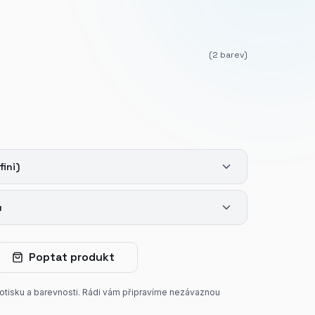
(
2
barev)
fini)
u
Poptat produkt
potisku a barevnosti. Rádi vám připravíme nezávaznou