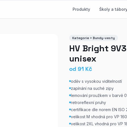
Produkty
Školy a tábor
Kategorie > Bundy-vesty
HV Bright 9V3
unisex
od
91
Kč
oděv s vysokou viditelností
zapínání na suché zipy
lemování proužkem v barvě 0
retroreflexní pruhy
certifikace dle norem EN ISO 
velikost M vhodná pro VP 16
velikost 2XL vhodná pro VP 1