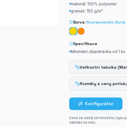
materiál: 100% polyester
gramáž: 150 g/m²
Barva:
fluorescenční žlutá
Specifikace
Minimální objednávka od
1
ks
Velikostní tabulka (Mal
Rozměry a ceny potisk
Konfigurátor
Cena se odvíjí od množství, typu 
nabídku na míru.