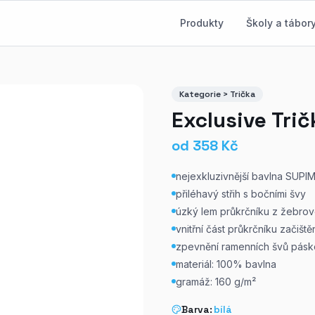
Produkty
Školy a tábor
Kategorie > Trička
Exclusive Tri
od
358
Kč
nejexkluzivnější bavlna SUPI
přiléhavý střih s bočními švy
úzký lem průkrčníku z žebrové
vnitřní část průkrčníku začiš
zpevnění ramenních švů pás
materiál: 100% bavlna
gramáž: 160 g/m²
Barva:
bílá