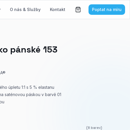
y
O nás & Služby
Kontakt
Poptat na míru
čko pánské 153
MA®
ho úpletu 1:1 s 5 % elastanu
těna saténovou páskou v barvě 01
kou
(
8
barev)