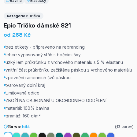
Bavlna
Elastický
Kategorie > Trička
Epic Tričko dámské 821
od
268
Kč
bez etikety - připraveno na rebranding
lehce vypasovaný střih s bočními švy
úzký lem průkrčníku z vrchového materiálu s 5 % elastanu
vnitřní část průkrčníku začištěna páskou z vrchového materiálu
zpevnění ramenních švů páskou
tvarovaný dolní kraj
Limitovaná edice
ZBOŽÍ NA OBJEDNÁNÍ U OBCHODNÍHO ODDĚLENÍ
materiál: 100% bavlna
gramáž: 160 g/m²
Barva:
bílá
(
13
barev)