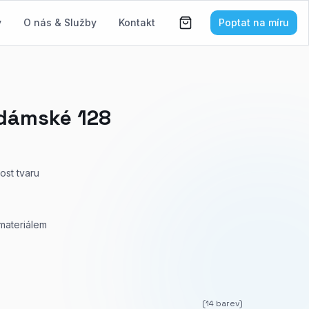
y
O nás & Služby
Kontakt
Poptat na míru
 dámské 128
lost tvaru
materiálem
(
14
barev)