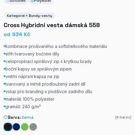
Softshell
Polyester
Kategorie > Bundy-vesty
Cross Hybridní vesta dámská 558
od
934
Kč
kombinace prošívaného a softshellového materiálu
střih tvarovaný bočními díly
celopropínací spirálový zip s krytkou brady
boční kapsy se spirálovým zipem
vnitřní náprsní kapsa na zip
tvarovaný a mírně prodloužený zadní díl
vstup pro branding v podšívce zadního dílu
materiál: 100% polyester
gramáž: 240 g/m²
Barva:
černá
(
4
barev)