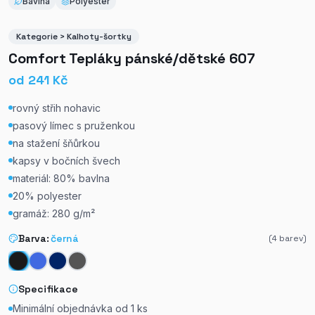
Bavlna
Polyester
Kategorie > Kalhoty-šortky
Comfort Tepláky pánské/dětské 607
od
241
Kč
rovný střih nohavic
pasový límec s pruženkou
na stažení šňůrkou
kapsy v bočních švech
materiál: 80% bavlna
20% polyester
gramáž: 280 g/m²
Barva:
černá
(
4
barev)
Specifikace
Minimální objednávka od
1
ks