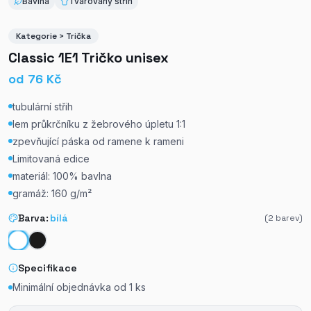
Bavlna
Tvarovaný střih
Kategorie > Trička
Classic 1E1 Tričko unisex
od
76
Kč
tubulární střih
lem průkrčníku z žebrového úpletu 1:1
zpevňující páska od ramene k rameni
Limitovaná edice
materiál: 100% bavlna
gramáž: 160 g/m²
Barva:
bílá
(
2
barev)
Specifikace
Minimální objednávka od
1
ks