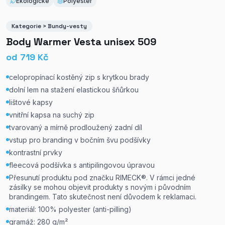
Ekologické
Polyester
Kategorie > Bundy-vesty
Body Warmer Vesta unisex 509
od
719
Kč
celopropínací kostěný zip s krytkou brady
dolní lem na stažení elastickou šňůrkou
lištové kapsy
vnitřní kapsa na suchý zip
tvarovaný a mírně prodloužený zadní díl
vstup pro branding v bočním švu podšívky
kontrastní prvky
fleecová podšívka s antipilingovou úpravou
Přesunutí produktu pod značku RIMECK®. V rámci jedné
zásilky se mohou objevit produkty s novým i původním
brandingem. Tato skutečnost není důvodem k reklamaci.
materiál: 100% polyester (anti-pilling)
gramáž: 280 g/m²