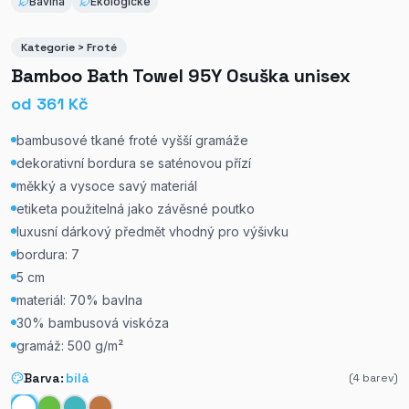
Bavlna
Ekologické
Kategorie > Froté
Bamboo Bath Towel 95Y Osuška unisex
od
361
Kč
bambusové tkané froté vyšší gramáže
dekorativní bordura se saténovou přízí
měkký a vysoce savý materiál
etiketa použitelná jako závěsné poutko
luxusní dárkový předmět vhodný pro výšivku
bordura: 7
5 cm
materiál: 70% bavlna
30% bambusová viskóza
gramáž: 500 g/m²
Barva:
bílá
(
4
barev)